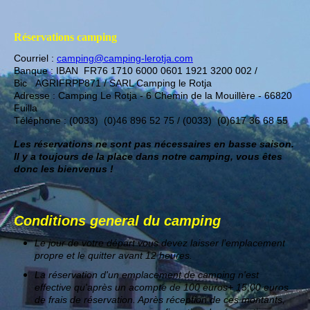
Réservations camping
Courriel :
camping@camping-lerotja.com
Banque : IBAN FR76 1710 6000 0601 1921 3200 002 /
Bic AGRIFRPP871 / SARL Camping le Rotja
Adresse : Camping Le Rotja - 6 Chemin de la Mouillère - 66820
Fuilla
Téléphone : (0033) (0)46 896 52 75 / (0033) (0)617 36 68 55
Les réservations ne sont pas nécessaires en basse saison.
Il y a toujours de la place dans notre camping, vous êtes
donc les bienvenus !
Conditions general du camping
Le jour de votre départ vous devez laisser l’emplacement
propre et le quitter avant 12 heures.
La réservation d'un emplacement de camping n'est
effective qu'après un acompte de 100 euros+ 15,00 euros
de frais de réservation. Après réception de ces montants,