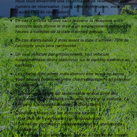
nous vous enverrons une confirmation de réservation avec
numéro de réservation. (sans cette confirmation, vous
n'aurez PAS de réservation)
En cas d’arrivée tardive sans prévenir la réception votre
acompte vous donne le droit a un emplacement pendant 24
heures a compter de la date d’arrivée prévue.
En cas d’annulation 2 mois avant la date d’arrivée, 75% de
l’acompte vous sera remboursé.
Un seul véhicule par emplacement, tout véhicule
supplémentaire devra stationner sur le parking extérieur au
camping.
Les chiens sont admis mais devront être tenus en laisse.
Vous pouvez promener votre chien uniquement a l’exterieur
du camping.
Tout campeur/client est responsable et doit avoir une
assurance responsabilité civile pour le vol et la maladie. Le
camping n’acceptera aucune responsabilité.
Conditions fixées par les autorités locales:
- Pas plus de 6 personnes par emplacement.
- Carnet de vaccination obligatoire pour les animaux de
compagnie.
- Le barbecue est autorisé au gaz ou à l’électricité :interdit