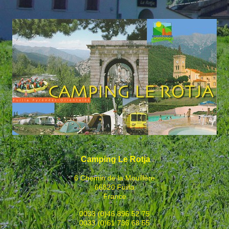
Camping Le Rotja
6 Chemin de la Mouillère
66820 Fuilla
France
0033 (0)46 896 52 75
0033 (0)61 736 68 55