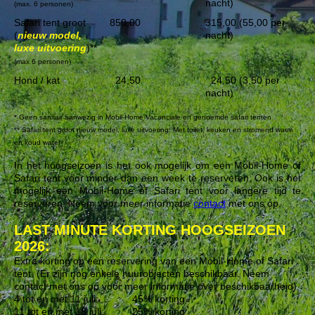
nacht)
(max. 6 personen)
Safari tent groot
850,00
315,00 (55,00 per
(
nieuw model,
nacht)
luxe uitvoering
)**
(max 6 personen)
Hond / kat
24,50
24,50 (3,50 per
nacht)
* Geen sanitair aanwezig in Mobil-Home Vacanciale en genoemde safari tenten
** Safari tent groot nieuw model, luxe uitvoering: Met toilet, keuken en stromend warm
en koud water
In het hoogseizoen is het ook mogelijk om een Mobil-Home of
Safari tent voor minder dan een week te reserveren. O
ok is het
mogelijk een Mobil-Home of Safari tent voor langere tijd te
reserveren. Neem voor meer informatie
contact
met ons op,
LAST MINUTE KORTING HOOGSEIZOEN
2026:
Extra korting op een reservering van een Mobil-Home of Safari
tent. (Er zijn nog enkele huurobjecten beschikbaar. Neem
contact met ons op voor meer informatie over beschikbaarheid)
4 tot en met 11 juli: 45% korting
11 tot en met 18 juli: 25% korting