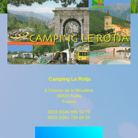
Camping Le Rotja
6 Chemin de la Mouillère
66820 Fuilla
France
0033 (0)46 896 52 75
0033 (0)61 736 68 55