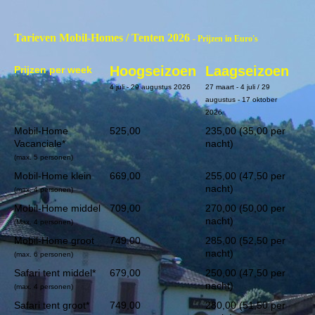
Tarieven Mobil-Homes / Tenten 2026
- Prijzen in Euro's
Hoogseizoen
Laagseizoen
Prijzen per week
4 juli - 29 augustus 2026
27 maart - 4 juli / 29
augustus - 17 oktober
2026
Mobil-Home
525,00
235,00 (35,00 per
Vacanciale*
nacht)
(max. 5 personen)
Mobil-Home klein
669,00
255,00 (47,50 per
nacht)
(max. 4 personen)
Mobil-Home middel
709,00
270,00 (50,00 per
nacht)
(Max. 4 personen)
Mobil-Home groot
749,00
285,00 (52,50 per
nacht)
(max. 6 personen)
Safari tent middel*
679,00
250,00 (47,50 per
nacht)
(max. 4 personen)
Safari tent groot*
749,00
280,00 (51,50 per